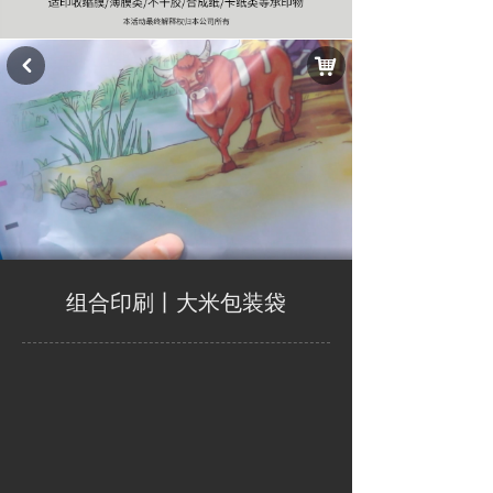
낙
낒
组合印刷丨大米包装袋