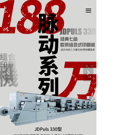
끀
넳
넲