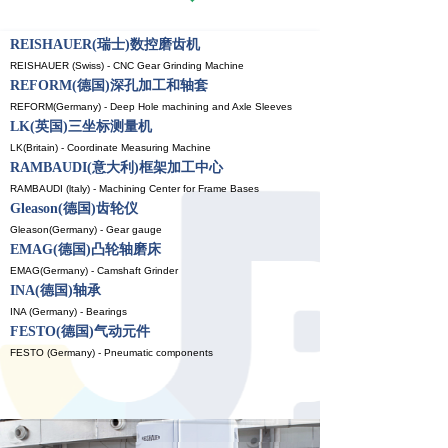
REISHAUER(瑞士)数控磨齿机
REISHAUER (Swiss) - CNC Gear Grinding Machine
REFORM(德国)深孔加工和轴套
REFORM(Germany) - Deep Hole machining and Axle Sleeves
LK(英国)三坐标测量机
LK(Britain) -
Coordinate Measuring Machine
RAMBAUDI(意大利)框架加工中心
RAMBAUDI (ltaly) - Machining Center for Frame Bases
Gleason(德国)齿轮仪
Gleason(Germany) - Gear gauge
EMAG(德国)凸轮轴磨床
EMAG(Germany) - Camshaft Grinder
INA(德国)轴承
INA (Germany) - Bearings
FESTO(德国)气动元件
FESTO (Germany) - Pneumatic components