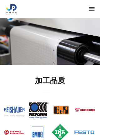
끀
加工品质
——
——