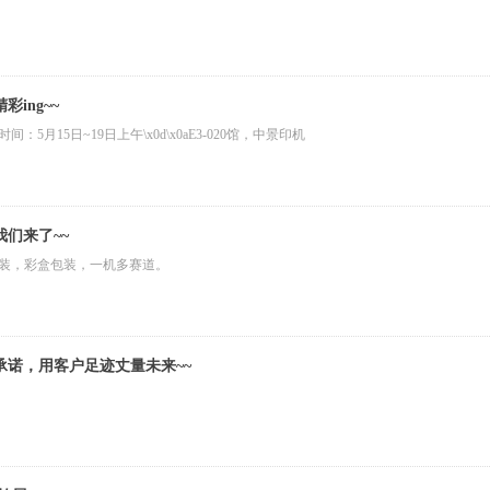
ing~~
间：5月15日~19日上午\x0d\x0aE3-020馆，中景印机
们来了~~
软包装，彩盒包装，一机多赛道。
诺，用客户足迹丈量未来~~